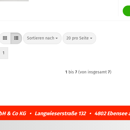
Sortieren nach
pro Seite
Sortieren nach
20 pro Seite
1
1
bis
7
(von insgesamt
7
)
bH & Co KG • Langwieserstraße 132 • 4802 Ebensee 