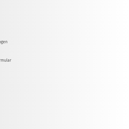
ngen
rmular