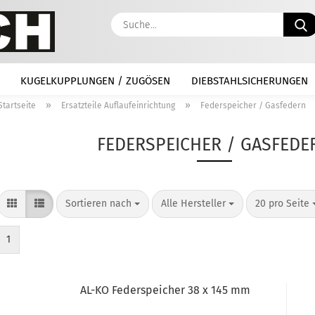
KUGELKUPPLUNGEN / ZUGÖSEN
DIEBSTAHLSICHERUNGEN
»
»
Startseite
Ersatzteile Auflaufeinrichtung
Federspeicher / Gasfedern
FEDERSPEICHER / GASFEDE
Sortieren nach
pro Seite
pro Seite
Sortieren nach
Alle Hersteller
20 pro Seite
1
AL-KO Federspeicher 38 x 145 mm