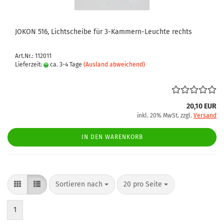
JOKON 516, Lichtscheibe für 3-Kammern-Leuchte rechts
Art.Nr.: 112011
Lieferzeit:
ca. 3-4 Tage
(Ausland abweichend)
20,10 EUR
inkl. 20% MwSt. zzgl.
Versand
IN DEN WARENKORB
Sortieren nach
pro Seite
Sortieren nach
20 pro Seite
1