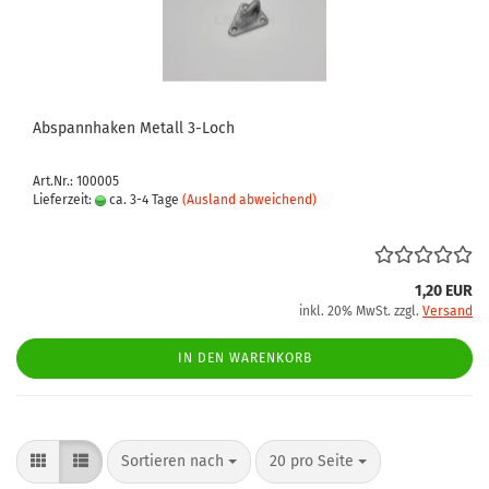
Abspannhaken Metall 3-Loch
Art.Nr.: 100005
Lieferzeit:
ca. 3-4 Tage
(Ausland abweichend)
1,20 EUR
inkl. 20% MwSt. zzgl.
Versand
IN DEN WARENKORB
Sortieren nach
pro Seite
Sortieren nach
20 pro Seite