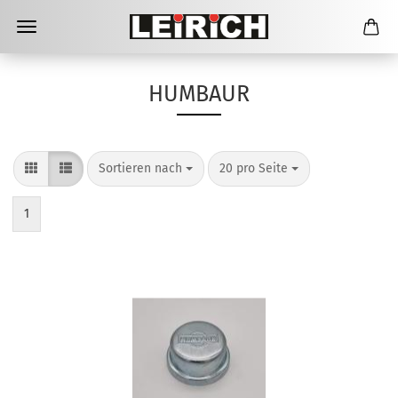
HUMBAUR
Sortieren nach
pro Seite
Sortieren nach
20 pro Seite
1