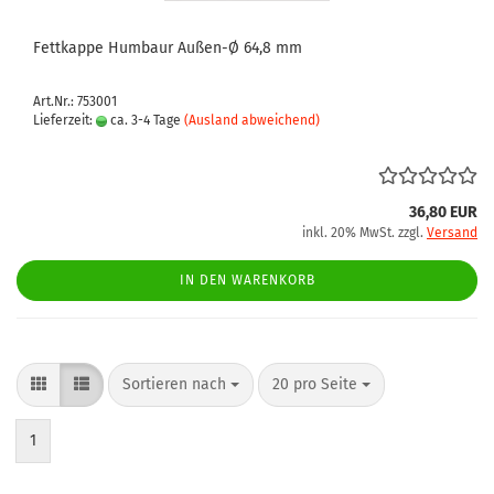
Fettkappe Humbaur Außen-Ø 64,8 mm
Art.Nr.: 753001
Lieferzeit:
ca. 3-4 Tage
(Ausland abweichend)
36,80 EUR
inkl. 20% MwSt. zzgl.
Versand
IN DEN WARENKORB
Sortieren nach
pro Seite
Sortieren nach
20 pro Seite
1