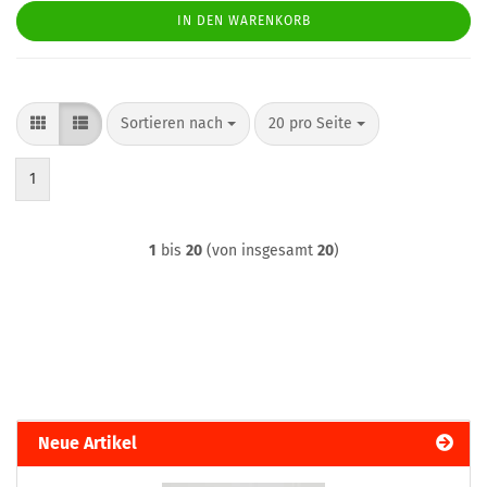
IN DEN WARENKORB
Sortieren nach
pro Seite
Sortieren nach
20 pro Seite
1
1
bis
20
(von insgesamt
20
)
Neue Artikel