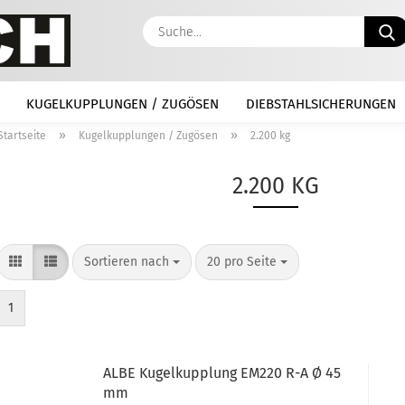
KUGELKUPPLUNGEN / ZUGÖSEN
DIEBSTAHLSICHERUNGEN
»
»
Startseite
Kugelkupplungen / Zugösen
2.200 kg
2.200 KG
Sortieren nach
pro Seite
Sortieren nach
20 pro Seite
1
ALBE Kugelkupplung EM220 R-A Ø 45
mm