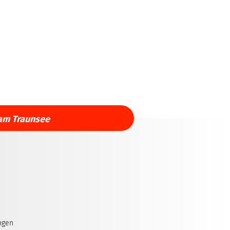
am Traunsee
ngen