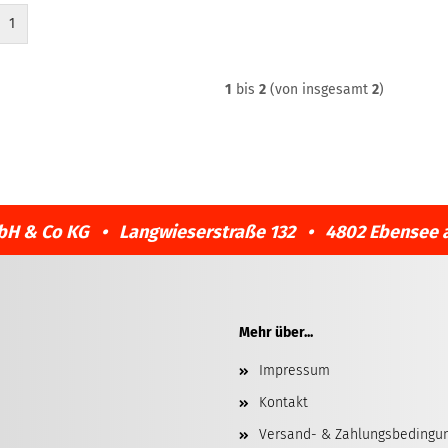
1
1
bis
2
(von insgesamt
2
)
bH & Co KG • Langwieserstraße 132 • 4802 Ebensee 
Mehr über...
Impressum
Kontakt
Versand- & Zahlungsbedingu