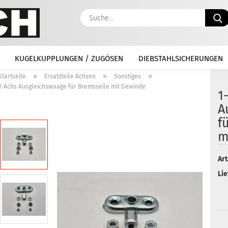
KUGELKUPPLUNGEN / ZUGÖSEN
DIEBSTAHLSICHERUNGEN
»
»
»
Startseite
Ersatzteile Achsen
Sonstiges
1-Achs Ausgleichswaage für Bremsseile mit Gewinde
1
A
f
m
Art
Lie