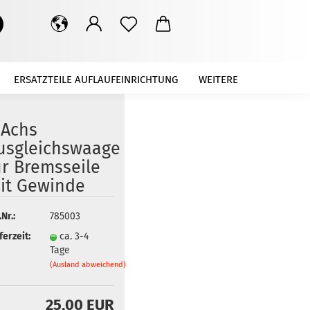
Suche...
ERSATZTEILE AUFLAUFEINRICHTUNG
WEITERE
-Achs
usgleichswaage
ür Bremsseile
it Gewinde
.Nr.:
785003
ferzeit:
ca. 3-4
Tage
(Ausland abweichend)
25,00 EUR