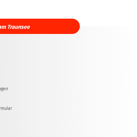
am Traunsee
ngen
rmular