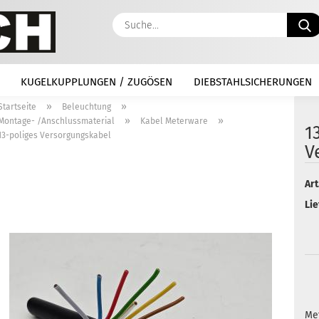
KUGELKUPPLUNGEN / ZUGÖSEN
DIEBSTAHLSICHERUNGEN
»
»
Startseite
Beleuchtung
»
»
Montage- /Anschlussmaterial
Kabel Meterware
1
13-poliges Versorgungskabel
V
Art
Lie
Met