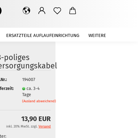
Suche...
ERSATZTEILE AUFLAUFEINRICHTUNG
WEITERE
3-poliges
ersorgungskabel
.Nr.:
194007
ferzeit:
ca. 3-4
Tage
(Ausland abweichend)
13,90 EUR
inkl. 20% MwSt. zzgl.
Versand
er: