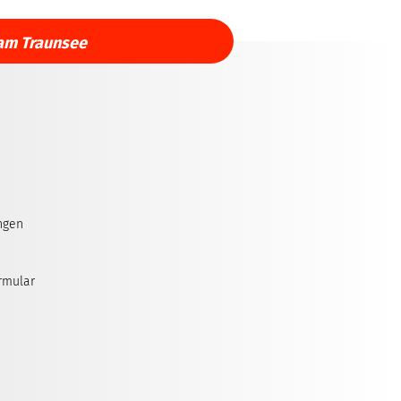
am Traunsee
ngen
rmular