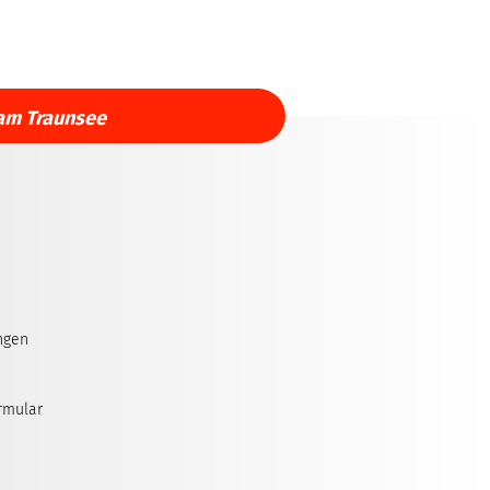
am Traunsee
ngen
rmular