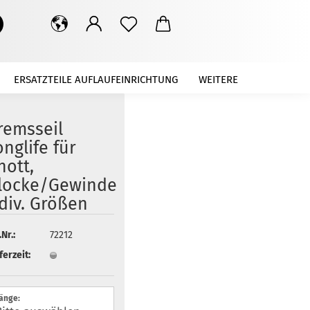
Suche...
ERSATZTEILE AUFLAUFEINRICHTUNG
WEITERE
remsseil
onglife für
nott,
locke/Gewinde
 div. Größen
.Nr.:
72212
ferzeit:
änge: