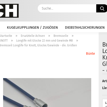
KUGELKUPPLUNGEN / ZUGÖSEN
DIEBSTAHLSICHERUNGEN
»
»
»
Startseite
Ersatzteile Achsen
Bremsseile
»
»
KNOTT
Longlife mit Glocke 22 mm und Gewinde M8
B
Bremsseil Longlife für Knott, Glocke/Gewinde - div. Größen
L
Bünte
K
G
-
Art
Lie
L