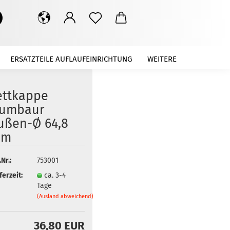
Suche...
ERSATZTEILE AUFLAUFEINRICHTUNG
WEITERE
ettkappe
umbaur
ußen-Ø 64,8
mm
.Nr.:
753001
ferzeit:
ca. 3-4
Tage
(Ausland abweichend)
36,80 EUR