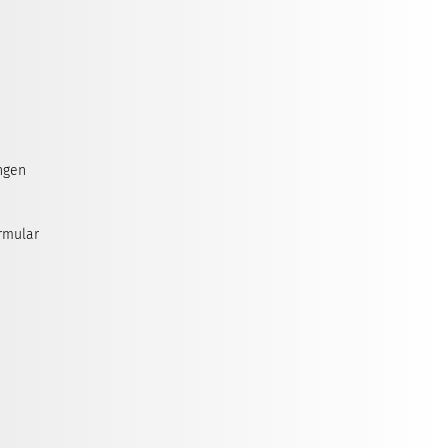
ngen
rmular