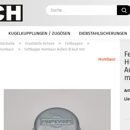
KUGELKUPPLUNGEN / ZUGÖSEN
DIEBSTAHLSICHERUNGEN
»
»
»
Startseite
Ersatzteile Achsen
Fettkappen
»
Humbaur
Fettkappe Humbaur Außen-Ø 64,8 mm
F
Humbaur
H
A
Art
Lie