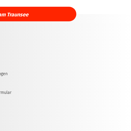
am Traunsee
ngen
rmular