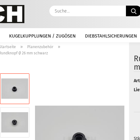
KUGELKUPPLUNGEN / ZUGÖSEN
DIEBSTAHLSICHERUNGEN
»
»
Startseite
Planenzubehör
Rundknopf Ø 26 mm schwarz
R
m
Art
Lie
Stk