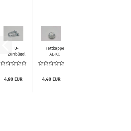
U-
Fettkappe
Zurrbügel
AL-KO
M12, 50 x
Außen-Ø
83 mm,
40,2 mm
800 daN
4,90 EUR
4,40 EUR