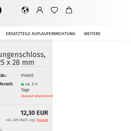
Suche...
ERSATZTEILE AUFLAUFEINRICHTUNG
WEITERE
ungenschloss,
25 x 28 mm
.Nr.:
914005
ferzeit:
ca. 3-4
Tage
(Ausland abweichend)
12,30 EUR
inkl. 20% MwSt. zzgl.
Versand
.: