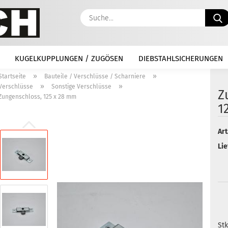
KUGELKUPPLUNGEN / ZUGÖSEN
DIEBSTAHLSICHERUNGEN
»
»
Startseite
Bauteile / Verschlüsse / Scharniere
»
»
Verschlüsse
Sonstige Verschlüsse
Z
Zungenschloss, 125 x 28 mm
1
Art
Lie
Stk