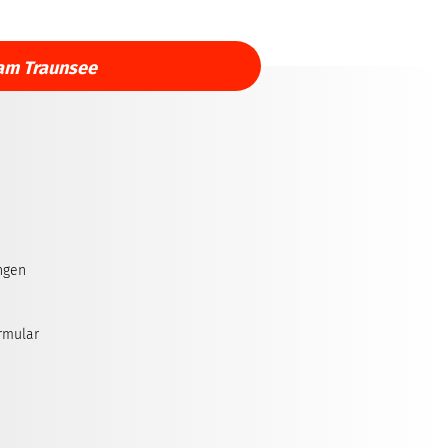
am Traunsee
ngen
rmular